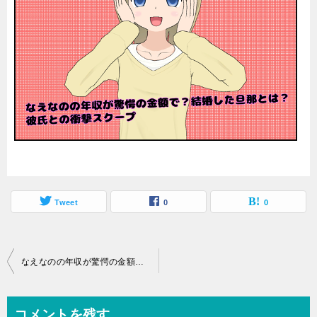
Tweet
0
0
投
なえなのの年収が驚愕の金額で？結婚した旦那とは？彼氏との衝撃スクープ
稿
ナ
コメントを残す