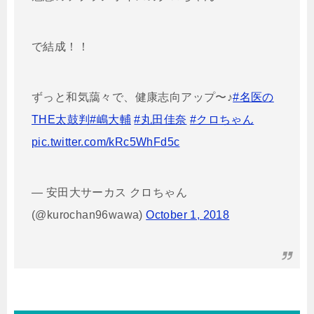
で結成！！
ずっと和気藹々で、健康志向アップ〜♪
#名医の
THE太鼓判
#嶋大輔
#丸田佳奈
#クロちゃん
pic.twitter.com/kRc5WhFd5c
— 安田大サーカス クロちゃん
(@kurochan96wawa)
October 1, 2018