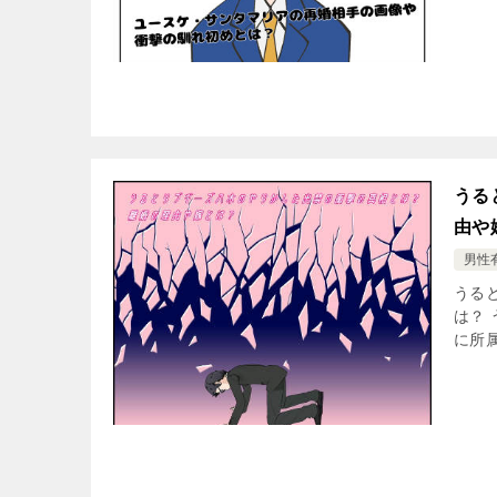
うる
由や
男性
うる
は？
に所属