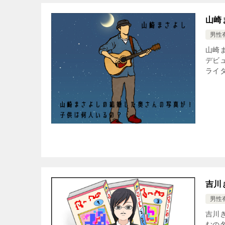
山崎
男性
山崎
デビ
ライ
吉川
男性
吉川
むの