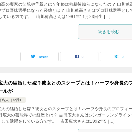
穂高の実家の父親や母親とは？年俸は移籍後幾らになったの？ 山川穂
やプロ野球選手になった経緯とは？ 山川穂高さんはプロ野球選手とし
している方です。 山川穂高さんは1991年11月23日生 […]
続きを読む
Tweet
0
0
広大の結婚した嫁？彼女とのスクープとは！ハーフや身長の
ールが
有名人（や行）
広大の結婚した嫁？彼女とのスクープとは！ハーフや身長のプロフィ
吉田広大の芸能界での経歴とは？ 吉田広大さんはシンガーソングライタ
して活躍をしている方です。 吉田広大さんは1992年5 […]