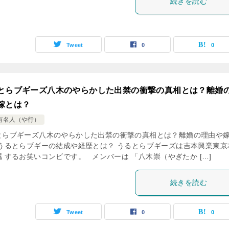
続きを読む
Tweet
0
0
とらブギーズ八木のやらかした出禁の衝撃の真相とは？離婚
嫁とは？
有名人（や行）
とらブギーズ八木のやらかした出禁の衝撃の真相とは？離婚の理由や
 うるとらブギーの結成や経歴とは？ うるとらブギーズは吉本興業東京
 するお笑いコンビです。 メンバーは 「八木崇（やぎたか […]
続きを読む
Tweet
0
0