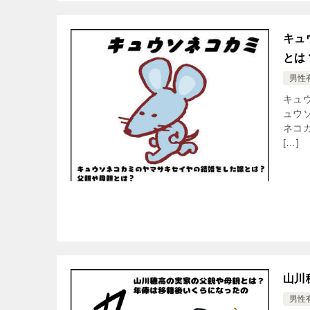
キュ
とは
男性
キュ
ュウ
ネコ
[…]
山川
男性