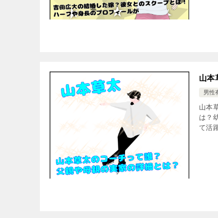
山本
男性
山本
は？
て活躍