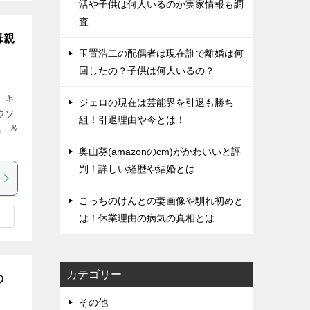
活や子供は何人いるのか実家情報も調
査
母親
玉置浩二の配偶者は現在誰で離婚は何
回したの？子供は何人いるの？
 キ
ジェロの現在は芸能界を引退も勝ち
ウソ
組！引退理由や今とは！
 &
奥山葵(amazonのcm)がかわいいと評
判！詳しい経歴や結婚とは
こっちのけんとの妻画像や馴れ初めと
は！休業理由の病気の真相とは
カテゴリー
の
その他