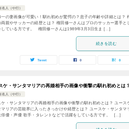
有名人（や行）
修一の妻画像が可愛い！馴れ初めが驚愕の？息子の年齢や詳細とは？ 
の両親やサッカーの経歴とは？ 権田修一さんはプロのサッカー選手と
している方です。 権田修一さんは1989年3月3日生ま […]
続きを読む
Tweet
0
0
スケ・サンタマリアの再婚相手の画像や衝撃の馴れ初めとは
有名人（や行）
スケ・サンタマリアの再婚相手の画像や衝撃の馴れ初めとは？ ユース
タマリアの芸能界に入ったきっかけや経歴とは？ ユースケ・サンタマ
は俳優・声優 歌手・タレントなどで活躍をしている方です。 […]