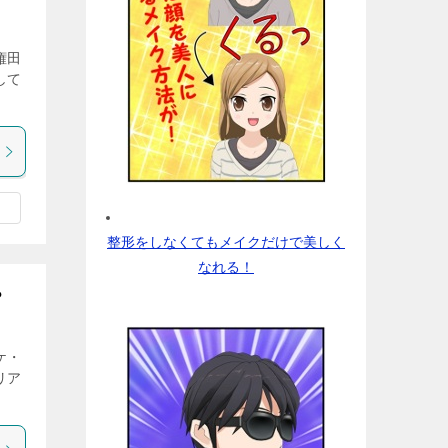
権田
して
整形をしなくてもメイクだけで美しく
なれる！
？
ケ・
リア