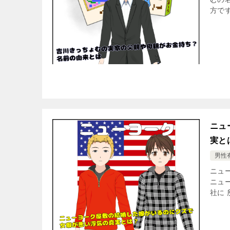
方で
ニュ
実と
男性
ニュ
ニュ
社に 