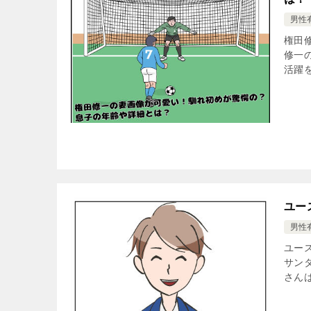
男性
権田
修一
活躍を
ユー
男性
ユー
サン
さん