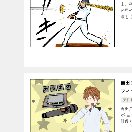
山川
経歴
躍を 
吉田
フィ
男性
吉田
が 
俳優と