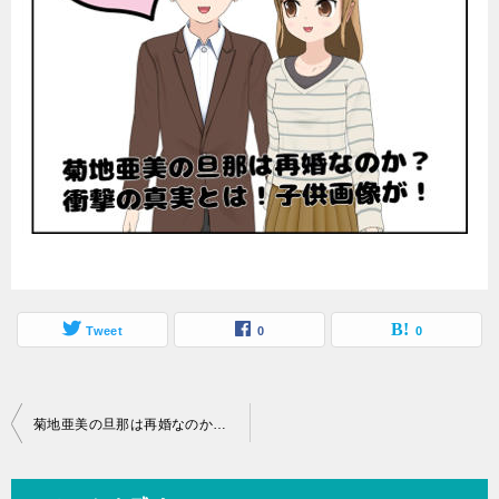
Tweet
0
0
投
菊地亜美の旦那は再婚なのか？衝撃の真実とは！子供画像が！
稿
ナ