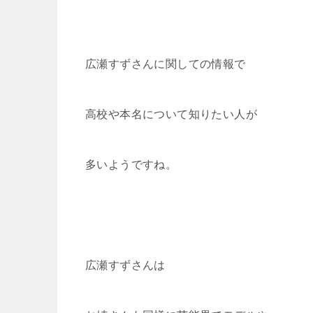
広瀬すずさんに関しての情報で
高校や本名について知りたい人が
多いようですね。
広瀬すずさんは