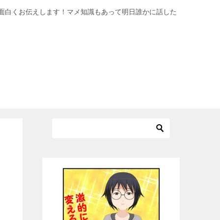
面白くお伝えします！マメ知識もあって明日誰かに話した