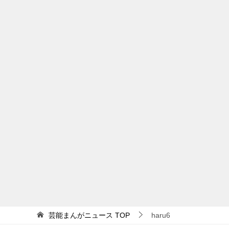
芸能まんがニュース
TOP
haru6