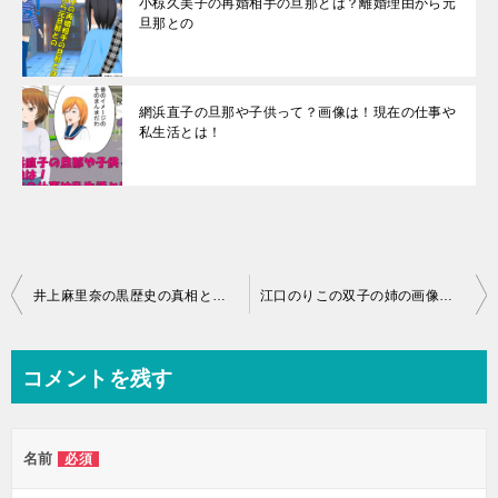
小椋久美子の再婚相手の旦那とは？離婚理由から元
旦那との
網浜直子の旦那や子供って？画像は！現在の仕事や
私生活とは！
投
井上麻里奈の黒歴史の真相とは衝撃の？結婚はいよいよあの彼氏と？
江口のりこの双子の姉の画像が衝撃的！まるで安藤サクラなの？
稿
ナ
コメントを残す
ビ
ゲ
名前
必須
ー