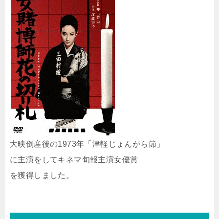
大映倒産後の1973年「津軽じょんがら節」
に主演をしてキネマ旬報主演女優賞
を獲得しました。