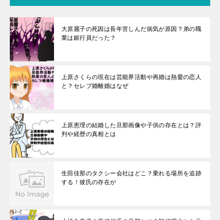
大原麗子の死因は長年苦しんだ病気が原因？弟の職
業は銀行員だった？
上原さくらの現在は芸能界活動や再婚は熱愛の恋人
と？セレブ婚離婚はなぜ
上原恵理の結婚した旦那画像や子供の存在とは？評
判や経歴の真相とは
生田佳那のタクシー会社はどこ？乗れる場所を追跡
する！彼氏の存在が