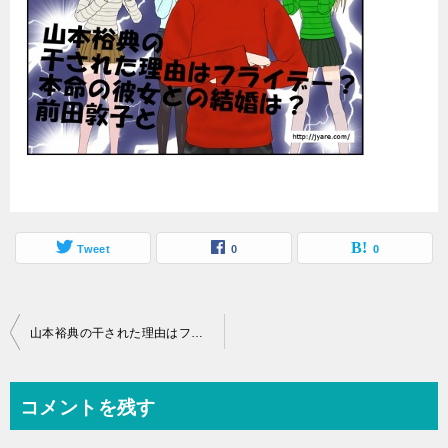
Tweet
0
0
投
山本裕典の干された理由はフライデー？本命の彼女との結婚は？前田敦子と
稿
ナ
コメントを残す
ビ