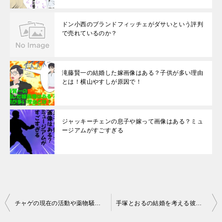
ドン小西のブランドフィッチェがダサいという評判
で売れているのか？
滝藤賢一の結婚した嫁画像はある？子供が多い理由
とは！横山やすしが原因で！
ジャッキーチェンの息子や嫁って画像はある？ミュ
ージアムがすごすぎる
投
チャゲの現在の活動や薬物騒動での逮捕の衝撃事実が週刊誌で？
手塚とおるの結婚を考える彼女の存在とは？息子とは？
稿