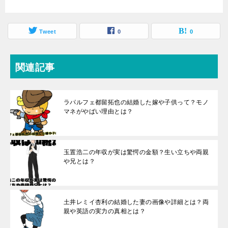
Tweet
0
0
関連記事
ラパルフェ都留拓也の結婚した嫁や子供って？モノ
マネがやばい理由とは？
玉置浩二の年収が実は驚愕の金額？生い立ちや両親
や兄とは？
土井レミイ杏利の結婚した妻の画像や詳細とは？両
親や英語の実力の真相とは？