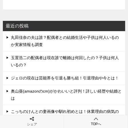
最近の投稿
丸田佳奈の夫は誰？配偶者との結婚生活や子供は何人いるの
か実家情報も調査
玉置浩二の配偶者は現在誰で離婚は何回したの？子供は何人
いるの？
ジェロの現在は芸能界を引退も勝ち組！引退理由や今とは！
奥山葵(amazonのcm)がかわいいと評判！詳しい経歴や結婚と
は
こっちのけんとの妻画像や馴れ初めとは！休業理由の病気の
真相とは
TOPへ
シェア