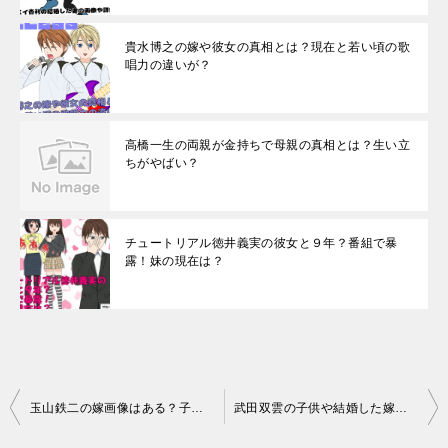
貴水博之の嫁や彼女の真相とは？現在と若い頃の歌
唱力の違いが？
高橋一生の両親が金持ちで母親の真相とは？生い立
ちがやばい？
チュートリアル徳井義実の彼女と９年？番組で暴
露！妹の現在は？
投
玉山鉄二の嫁画像はある？子供が似てるの？身長が高い！マッサンでは
武田双雲の子供や結婚した嫁とは？年収とは一体いくらぐらい？
稿