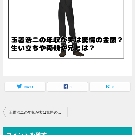
Tweet
0
0
投
玉置浩二の年収が実は驚愕の金額？生い立ちや両親や兄とは？
稿
ナ
コメントを残す