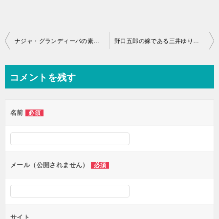
投
ナジャ・グランディーバの素顔のすっぴんが！年齢！学歴や店って？
野口五郎の嫁である三井ゆりや子供の学校って？コロッケとは不仲なの？
稿
ナ
コメントを残す
ビ
ゲ
名前
必須
ー
シ
ョ
ン
メール（公開されません）
必須
サイト