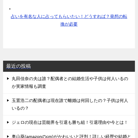
占いを有名な人に占ってもらいたい！どうすれば？発想の転
換が必要
最近の投稿
丸田佳奈の夫は誰？配偶者との結婚生活や子供は何人いるの
か実家情報も調査
玉置浩二の配偶者は現在誰で離婚は何回したの？子供は何人
いるの？
ジェロの現在は芸能界を引退も勝ち組！引退理由や今とは！
奥山葵(amazonのcm)がかわいいと評判！詳しい経歴や結婚と