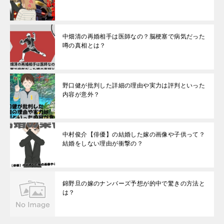
中畑清の再婚相手は医師なの？脳梗塞で病気だった
噂の真相とは？
野口健が批判した詳細の理由や実力は評判といった
内容が意外？
中村俊介【俳優】の結婚した嫁の画像や子供って？
結婚をしない理由が衝撃の？
錦野旦の嫁のナンバーズ予想が的中で驚きの方法と
は？