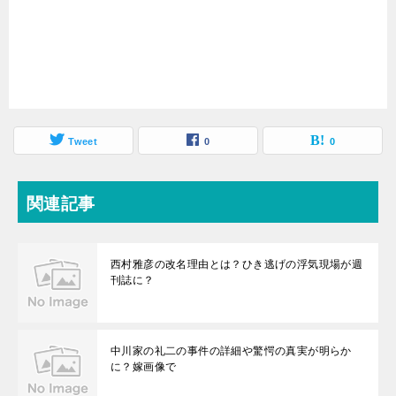
Tweet
0
0
関連記事
西村雅彦の改名理由とは？ひき逃げの浮気現場が週
刊誌に？
中川家の礼二の事件の詳細や驚愕の真実が明らか
に？嫁画像で