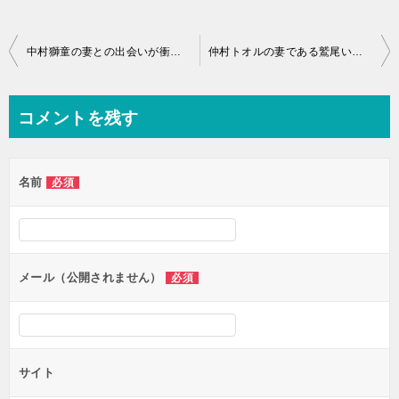
投
中村獅童の妻との出会いが衝撃で結婚に至った理由とは？
仲村トオルの妻である鷲尾いさ子の現在の写真や難病の病気の状態とは
稿
ナ
コメントを残す
ビ
ゲ
名前
必須
ー
シ
ョ
ン
メール（公開されません）
必須
サイト