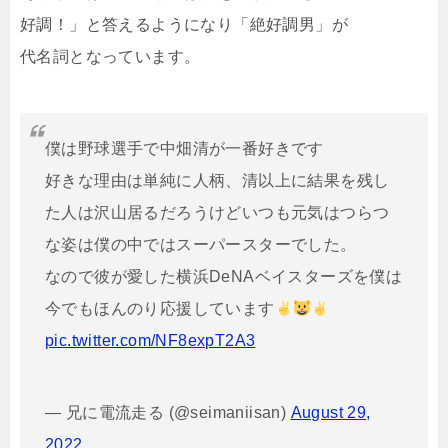
好調！」と答えるようになり「絶好調男」が
代名詞となっています。
僕は野球選手で中畑清が一番好きです
好きな理由は単純に人柄、清以上に結果を残し
た人は沢山居るだろうけどいつも元気はつらつ
な姿は僕の中ではスーパースターでした。
なので彼が愛した横浜DeNAベイスターズを僕は
今でもほんのり応援しています
pic.twitter.com/NF8expT2A3
— 兄に電流走る (@seimaniisan)
August 29,
2022