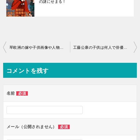
の謎にせまる！
投
琴欧洲の嫁や子供画像や人物像とは？糖尿病や引退後の親方としては？
工藤公康の子供は何人で俳優も？嫁はどんな人？監督の年俸はいくら？
稿
ナ
コメントを残す
ビ
ゲ
名前
必須
ー
シ
ョ
ン
メール（公開されません）
必須