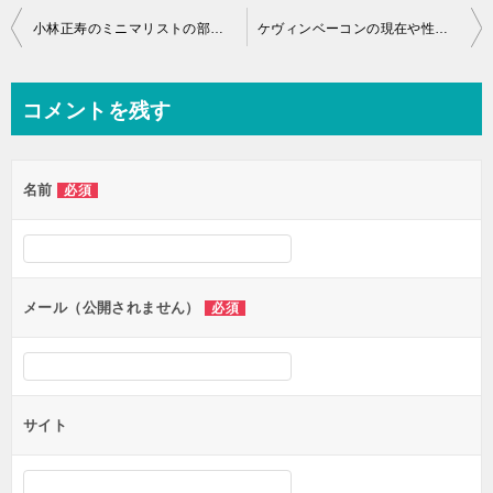
投
小林正寿のミニマリストの部屋画像が驚愕の！結婚しているのか？
ケヴィンベーコンの現在や性格の真実とは？嫁や子供とは画像や詳細
稿
ナ
コメントを残す
ビ
ゲ
名前
必須
ー
シ
ョ
ン
メール（公開されません）
必須
サイト