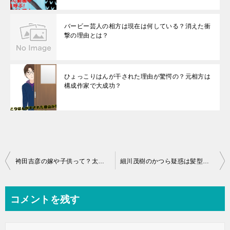
バービー芸人の相方は現在は何している？消えた衝
撃の理由とは？
ひょっこりはんが干された理由が驚愕の？元相方は
構成作家で大成功？
投
袴田吉彦の嫁や子供って？太ったから干された？瀬戸朝香の過去が
細川茂樹のかつら疑惑は髪型の画像でバレた？嫁や子供の存在が！
稿
ナ
コメントを残す
ビ
ゲ