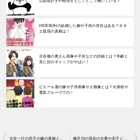
公認会計士や税理士としてどこで働いている？
HIDEBOHの結婚した嫁や子供の存在はある？オネ
エ疑惑の真相は！
古谷徹の奥さん画像や子供などの詳細とは？年齢と
見た目のギャップがやばい！
ピエール瀧の嫁や子供画像や人物像とは？出身校や
電気グルーヴでの！
投
古谷一行の息子の嫁の真相とは？嫁の画像が明らかに？
橋爪功の現在の仕事や息子との関係とは？嫁や娘との画像が？