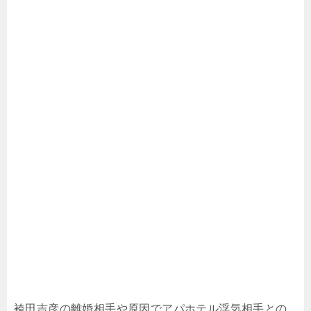
袴田吉彦の離婚相手や原因でアパホテル浮気相手との