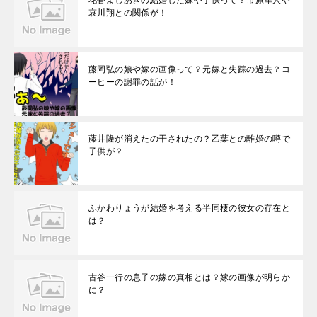
花香よしあきの結婚した嫁や子供って？市原隼人や
哀川翔との関係が！
藤岡弘の娘や嫁の画像って？元嫁と失踪の過去？コ
ーヒーの謝罪の話が！
藤井隆が消えたの干されたの？乙葉との離婚の噂で
子供が？
ふかわりょうが結婚を考える半同棲の彼女の存在と
は？
古谷一行の息子の嫁の真相とは？嫁の画像が明らか
に？