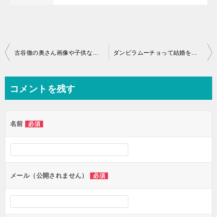
投
古谷徹の奥さん画像や子供などの詳細とは？年齢と見た目のギャップがやばい！
ダンビラムーチョって結婚をしているのか？原田の彼女との熱愛報道がやばい？
稿
ナ
コメントを残す
ビ
ゲ
名前
必須
ー
シ
ョ
ン
メール（公開されません）
必須