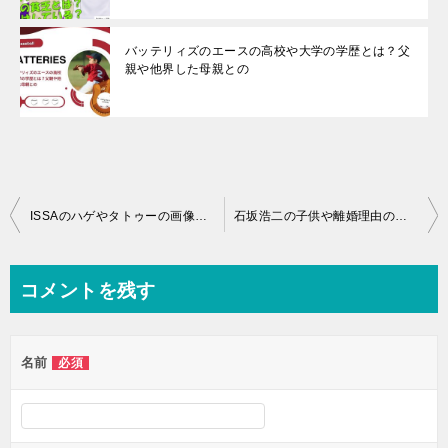
バッテリィズのエースの高校や大学の学歴とは？父
親や他界した母親との
投
ISSAのハゲやタトゥーの画像って？髪は増毛の真実！彼女との結婚！
石坂浩二の子供や離婚理由のが驚き？再婚相手や学歴と大学の謎！
稿
ナ
コメントを残す
ビ
ゲ
名前
必須
ー
シ
ョ