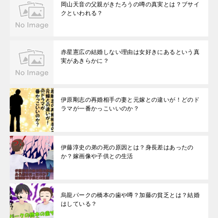
岡山天音の父親がきたろうの噂の真実とは？ブサイ
クといわれる？
赤星憲広の結婚しない理由は女好きにあるという真
実があきらかに？
伊原剛志の再婚相手の妻と元嫁との違いが！どのド
ラマが一番かっこいいのか？
伊藤淳史の弟の死の原因とは？身長差はあったの
か？嫁画像や子供との生活
烏龍パークの橋本の歯や噂？加藤の貧乏とは？結婚
はしている？