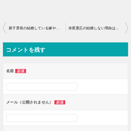
投
新子景視の結婚している嫁や子供って？本名や国籍の謎とは？
赤星憲広の結婚しない理由は女好きにあるという真実があきらかに？
稿
ナ
コメントを残す
ビ
ゲ
名前
必須
ー
シ
ョ
ン
メール（公開されません）
必須