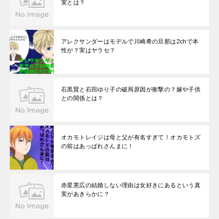
実とは？
アレクサンダーはモデルで川崎希の旦那は2chで本
性が？実はヤラセ？
石黒賢と石田ゆり子の破局原因が衝撃の？嫁や子供
との関係とは？
オカモトレイジは母と父が有名すぎて！オカモトズ
の前はあっぱれさんまに！
赤星憲広の結婚しない理由は女好きにあるという真
実があきらかに？