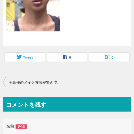
Tweet
0
0
投
手島優のメイク方法が驚きですっぴんからかけ離れた顔の作り方とは
稿
ナ
コメントを残す
ビ
ゲ
名前
必須
ー