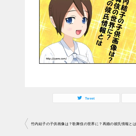
Tweet
投
竹内結子の子供画像は？歌舞伎の世界に？再婚の彼氏情報と
稿