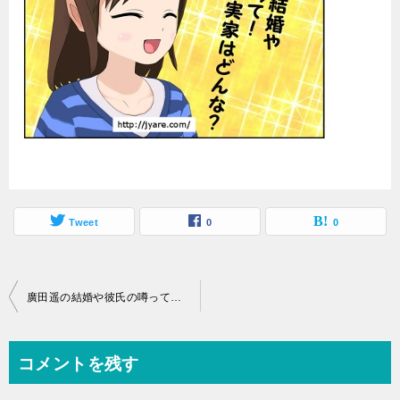
Tweet
0
0
投
廣田遥の結婚や彼氏の噂って！父や育った実家はどんな？
稿
ナ
コメントを残す
ビ