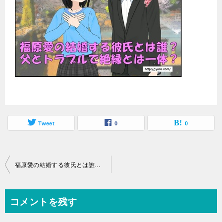
Tweet
0
0
投
福原愛の結婚する彼氏とは誰？父とトラブルで絶縁とは一体？
稿
ナ
コメントを残す
ビ