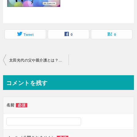
Tweet
0
0
投
太田光代の父や親介護とは？摂食障害や斜視や不妊を抱えているのか？
稿
ナ
コメントを残す
ビ
ゲ
名前
必須
ー
シ
ョ