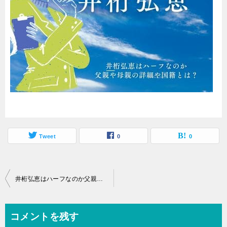
Tweet
0
0
投
井桁弘恵はハーフなのか父親や母親の詳細や国籍とは？
稿
ナ
コメントを残す
ビ