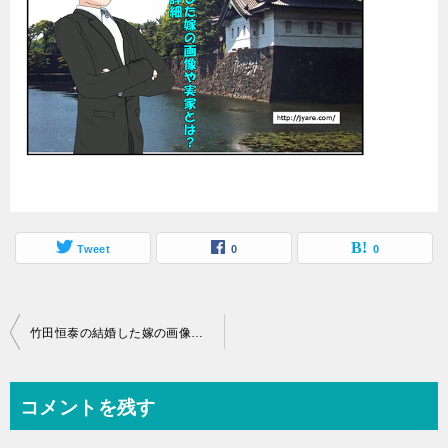
Tweet
0
0
投
竹田恒泰の結婚した嫁の画像や実家とは？父親や家系図の詳細
稿
ナ
コメントを残す
ビ