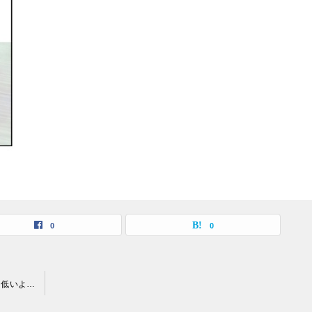
0
0
ダイアモンドユカイの年収は？嫁や子供の写真流出？身長って低いよね？