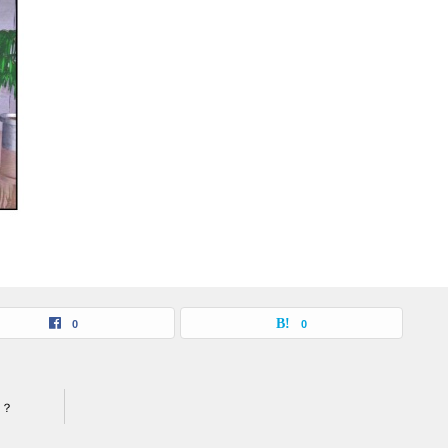
0
0
も？