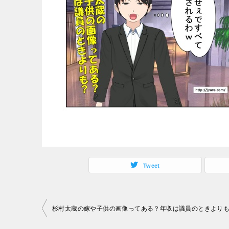
Tweet
投
杉村太蔵の嫁や子供の画像ってある？年収は議員のときより
稿