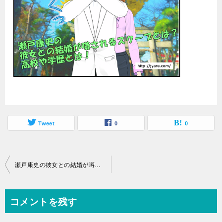
Tweet
0
0
投
瀬戸康史の彼女との結婚が噂されるスクープとは？高校や学歴とは！
稿
ナ
コメントを残す
ビ