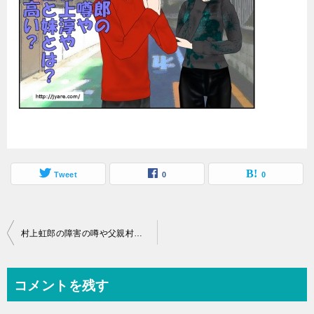
Tweet
0
0
投
村上虹郎の障害の噂や父親村上淳や母親UAと妹とは？身長が高い？
稿
ナ
コメントを残す
ビ