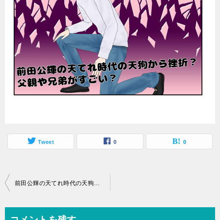
Tweet
0
0
投
前田公輝の天てれ時代の天狗から挫折？父親や兄弟がすごい？
稿
ナ
コメントを残す