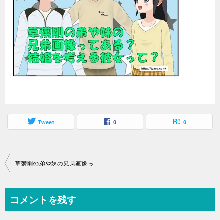
Tweet
0
0
投
草彅剛の弟や妹の兄弟画像ってある？結婚を考える彼女って？
稿
ナ
コメントを残す
ビ