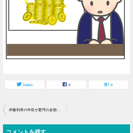
Tweet
0
0
投
伊藤利尋の年収が驚愕の金額でフリーになる可能性とは？
稿
ナ
コメントを残す