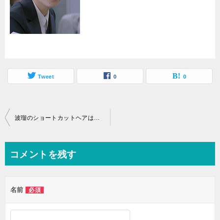
Tweet
0
0
投
波瑠のショートカットヘアは美容室で注文したいと人気！黒髪アレンジを紹介！
稿
ナ
コメントを残す
ビ
ゲ
名前
必須
ー
シ